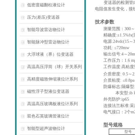
变送器的检测管
低密度磁翻柱液位计
电阻值发生变化，接
压力(差压)变送器
技术参数
测量范围：
300
～
智能导波雷达物位计
精确度
:
±
1.5%fs(
电源
:24vdc(15
～
智能脉冲型雷达物位计
功耗
:
≤
720mw
输出信号
:4
～
20m
大浮球液（界）位变送器
工作压力：
1.6 m
高温高压浮筒（球）开关系列
工作温度
:
高粘度
介质密度
: 0.5
～
2
高精度磁致伸缩液位计系列
介质粘度
:
≤
0.8pa
防爆标志
:
隔爆型
磁性浮子型液位变送器
本安型
:ib
外壳防护
:ip65
高温高压玻璃板液位计系列
连接法兰标准
:
采
电气接口：
2
个
m
双色石英玻璃管液位计
型号规格
智能型超声波物位计
型号