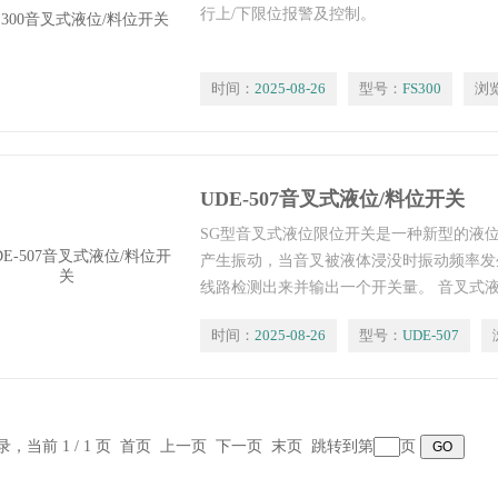
行上/下限位报警及控制。
时间：
2025-08-26
型号：
FS300
浏
UDE-507音叉式液位/料位开关
SG型音叉式液位限位开关是一种新型的液
产生振动，当音叉被液体浸没时振动频率发
线路检测出来并输出一个开关量。 音叉式
子”，凡使用浮球限位开关和由于结构、湍
时间：
2025-08-26
型号：
UDE-507
不能使用浮球液位开关的场合均可使用“音
限位开关无活动部件，因此无需维护和调整
记录，当前 1 / 1 页 首页 上一页 下一页 末页 跳转到第
页