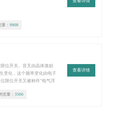
查看详情
览量：
9908
位限位开关。音叉由晶体激励
查看详情
生变化，这个频率变化由电子
液位限位开关又被称作“电气浮
流、搅动、气泡、振动等原因
浏览量：
3566
叉式物位开关”。由于音叉物位
，是浮球限位开关的升级