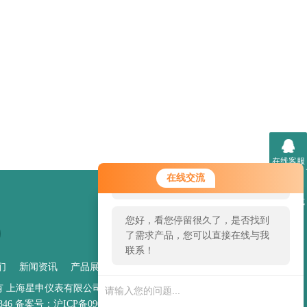
在线客服
您好！欢迎前来咨询，很高兴为您
在线交流
服务，请问您要咨询什么问题呢？
联系方式
您好，看您停留很久了，是否找到
了需求产品，您可以直接在线与我
联系！
们
新闻资讯
产品展示
技术文章
管理登陆
权所有 上海星申仪表有限公司
sitemap.xml
846
备案号：沪ICP备09094805号-3
技术支持：
仪表