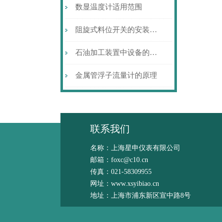
数显温度计适用范围
阻旋式料位开关的安装注意事项
石油加工装置中设备的硫腐蚀与防护
金属管浮子流量计的原理
联系我们
名称：上海星申仪表有限公司
邮箱：foxc@c10.cn
传真：021-58309955
网址：www.xsyibiao.cn
地址：上海市浦东新区宣中路8号