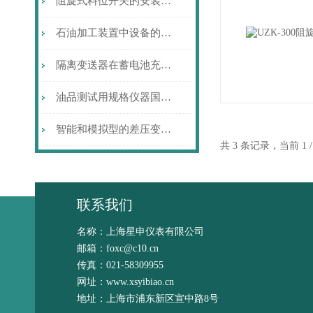
阻旋式料位开关的安装注意事项
石油加工装置中设备的硫腐蚀与防护
隔离变送器在蓄电池充放电监测上的应用设计
油品测试用规格仪器国产化回眸
智能和模拟型的差压变送器各自的特点
共 3 条记录，当前 1
联系我们
名称：上海星申仪表有限公司
邮箱：foxc@c10.cn
传真：021-58309955
网址：www.xsyibiao.cn
地址：上海市浦东新区宣中路8号