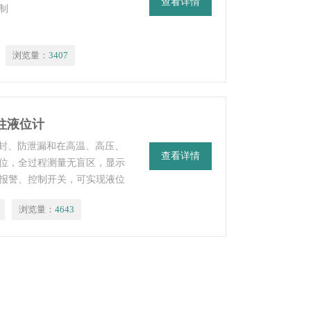
查看详情
制
浏览量：
3407
翻柱液位计
高密封、防泄漏和在高温、高压、
查看详情
位，全过程测量无盲区，显示
报警、控制开关，可实现液位
液位变送器，可将液位、界位
浏览量：
4643
，实现远距离检测、指示、记录