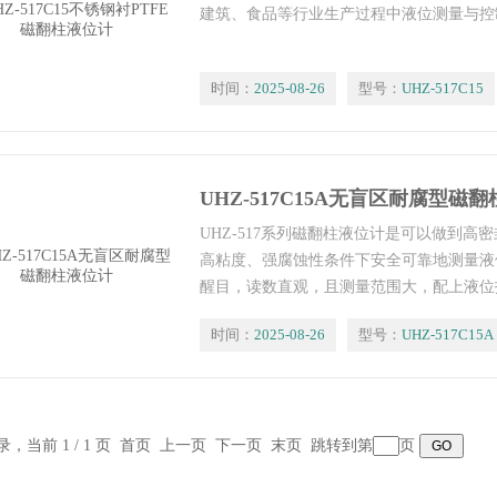
建筑、食品等行业生产过程中液位测量与控
时间：
2025-08-26
型号：
UHZ-517C15
UHZ-517C15A无盲区耐腐型磁
UHZ-517系列磁翻柱液位计是可以做到
高粘度、强腐蚀性条件下安全可靠地测量液
醒目，读数直观，且测量范围大，配上液位
或界位的上、下限报警和控制，配上LB型
时间：
2025-08-26
型号：
UHZ-517C15A
信号转换成二线制4～20mADC标准信号
与控制。
记录，当前 1 / 1 页 首页 上一页 下一页 末页 跳转到第
页