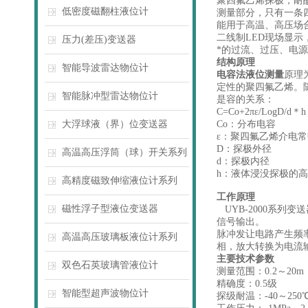
聚四氟乙烯探极，耐
低密度磁翻柱液位计
测量部分，只有一条
能用于高温、高压场
二线制LED现场显示
压力(差压)变送器
*的过流、过压、电
结构原理
智能导波雷达物位计
电容法液位测量
原理
定性的聚四氟乙烯。
智能脉冲型雷达物位计
是容的关系：
C=Co+2πε/LogD/d
大浮球液（界）位变送器
Co：分布电容
ε：聚四氟乙烯介电常
D：探极外径
高温高压浮筒（球）开关系列
d：探极内径
h：液体浸没探极的高
高精度磁致伸缩液位计系列
工作原理
磁性浮子型液位变送器
UYB-2000系
信号输出。
脉冲发让电路产生频
高温高压玻璃板液位计系列
相，放大转换为电流
主要技术参数
双色石英玻璃管液位计
测量范围：0.2～20m
精确度：0.5级
智能型超声波物位计
探级耐温：-40～250