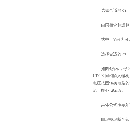
选择合适的R5、R
由同相求和运算电路可知
式中：Vref为可
选择合适的R8、R9、
如图4所示，仔细分析
UD1的同相输入端
电压范围转换电路的输
流，即4～20mA。
具体公式推导如
由虚短虚断可知