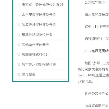
公式推导如下：
电容式、静压式液位计系列
由运放的虚短虚
水平安装浮球液位开关
顶装连杆浮球液位开关
式中：I为硅光电
射频导纳型物位开关
通过调整R1、R2
其他系列液位开关
2．2电压范围转
智能重锤式料位计
如图3所示，上述光
数字显示控制报警仪表
相比例放大电路后可
温度仪表
0～1．6V电压通过
2V的电压。
具体公式推导如
由虚短虚断可知