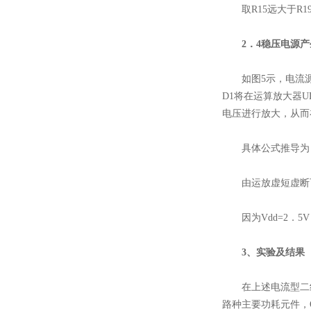
取R15远大于R19，
2．4稳压电源产
如图5示，电流源
D1将在运算放大器U
电压进行放大，从而
具体公式推导为
由运放虚短虚断
因为Vdd=2．5V
3、实验及结果
在上述电流型二线制光
路种主要功耗元件，O