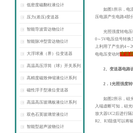
低密度磁翻柱液位计
如图1所示，电流
压电源产生电路4部
压力(差压)变送器
智能导波雷达物位计
光照强度转电压电路
0～5V电压信号转换
智能脉冲型雷达物位计
上利用了产生的4～
大浮球液（界）位变送器
变送
电电压变动对
高温高压浮筒（球）开关系列
2、变送器电路
高精度磁致伸缩液位计系列
2．1光照强度转
磁性浮子型液位变送器
如图2所示，硅光电
高温高压玻璃板液位计系列
入端虚断可知，硅光
放大器UC2后进行
双色石英玻璃管液位计
R2、R3阻值可以将
智能型超声波物位计