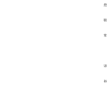
您
联
常
详
补