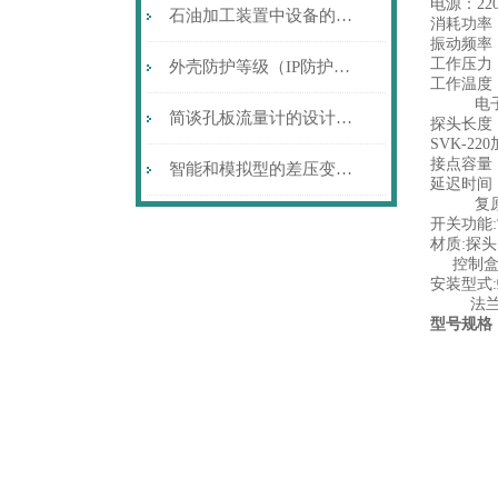
电源：220V
石油加工装置中设备的硫腐蚀与防护
消耗功率：
振动频率：
工作压力：
外壳防护等级（IP防护等级）代码
工作温度：
电子部分
简谈孔板流量计的设计风格
探头长度：
SVK-22
接点容量：2
智能和模拟型的差压变送器各自的特点
延迟时间：
复原(由
开关功能:
材质:探头:O
控制盒:
安装型式:螺纹
法兰:DN
型号规格