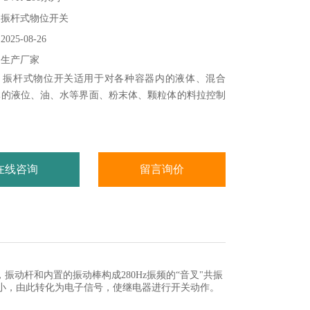
：振杆式物位开关
25-08-26
：生产厂家
：振杆式物位开关适用于对各种容器内的液体、混合
体的液位、油、水等界面、粉末体、颗粒体的料拉控制
在线咨询
留言询价
振动杆和内置的振动棒构成280Hz振频的“音叉"共振
小，由此转化为电子信号，使继电器进行开关动作。