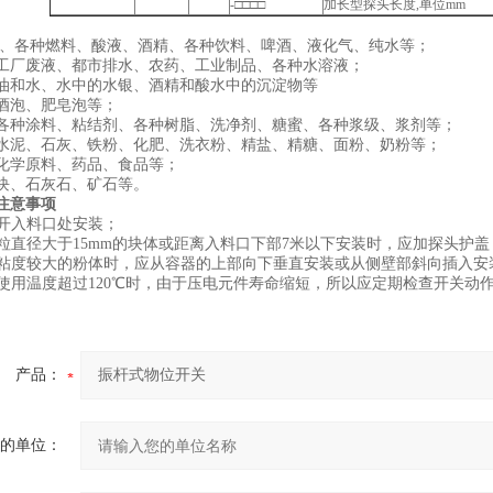
-□□□□
加长型探头长度,单位mm
油、各种燃料、酸液、酒精、各种饮料、啤酒、液化气、纯水等；
工厂废液、都市排水、农药、工业制品、各种水溶液；
油和水、水中的水银、酒精和酸水中的沉淀物等
酒泡、肥皂泡等；
各种涂料、粘结剂、各种树脂、洗净剂、糖蜜、各种浆级、浆剂等；
水泥、石灰、铁粉、化肥、洗衣粉、精盐、精糖、面粉、奶粉等；
化学原料、药品、食品等；
块、石灰石、矿石等。
注意事项
避开入料口处安装；
颗粒直径大于15mm的块体或距离入料口下部7米以下安装时，应加探头护盖
量粘度较大的粉体时，应从容器的上部向下垂直安装或从侧壁部斜向插入安
头使用温度超过120℃时，由于压电元件寿命缩短，所以应定期检查开关动
产品：
的单位：