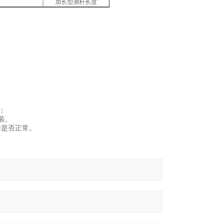
加长型测杆长度
；
装。
作是否正常。