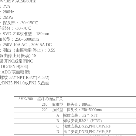
/105V AC50/60Hz
2VA
280Hz
2MPa
探头部：-30~150℃
：-30~70℃
SVD-210标准型：189mm
0加长型：250~5000mm
50V 10A AC，30V 5A DC
测出（由振动到停止）: 0.5S
停止到振动):1S
常开NO或常闭NC
Cr18Ni9(304)
ADC(表面喷塑)
:3/2"NPT,R3/2"(PT3/2)
25,PN1.0或PN2.5,凸面
SVK-200
振杆式物位开关
210
标准型，探头长：189mm
220
加长型，探头长：250~5000mm
A
螺纹安装，3/2＂ NPT
B
螺纹安装,R3/2＂ (PT3/2)
C
法兰安装,DN25,PN1.0MPa,RF
D
法兰安装,DN25,PN2.5MPa,RF