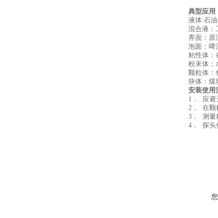
典型应用
液体:石
混合液：
界面：原
泡面：啤
粘性体：
粉末体：
颗粒体：
块体：煤
安装使用
1． 应
2． 在
3． 测
4． 探
您