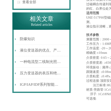
查看全部
过磁耦合传递到
的红、白界位处
适用范围
相关文章
UHZ-517F
测。
Related articles
液位指示清晰，
技术参数
防爆知识
测量范围：200
工作压力：1.6MP
工作温度: -20～2
液位变送器的优点、产品特点及其应用
精确度:±10mm
介质密度: 0.65～2
一种电流型二线制光照强度变送器的设计
介质密度差: ≥650
环境振动：频率≤25
跟随速度: ≤0.08m
压力变送器的表压和绝压到底是什么样的概念呢？
介质粘度: ≤0.
过程连接:顶部安装兰
IGP/IAP/IDP系列智能压力变送器的选型、调校和应用
法兰标准:HG205
材质:旁路管:1Cr18
浮子: 1Cr18Ni9
可选项: