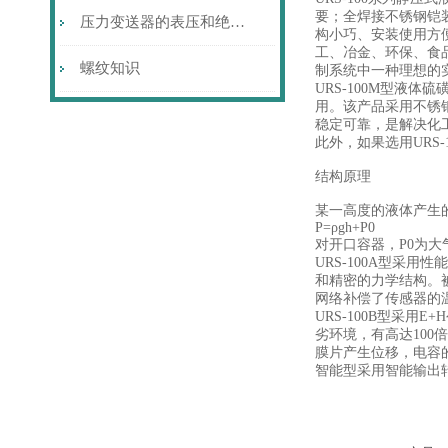
要；全焊接不锈钢铠
压力变送器的表压和绝压到底是什么样的概念呢？
构小巧、安装使用方
工、冶金、环保、食
螺纹知识
制系统中一种理想的
URS-100M型液
用。该产品采用不锈
稳定可靠，是解决化
此外，如果选用URS
结构原理
某一高度的液体产生
P=ρgh+P0
对开口容器，P0为
URS-100A型采
和精密的力学结构。
网络补偿了传感器的
URS-100B型采
劣环境，有高达10
膜片产生位移，电容的
智能型采用智能输出转