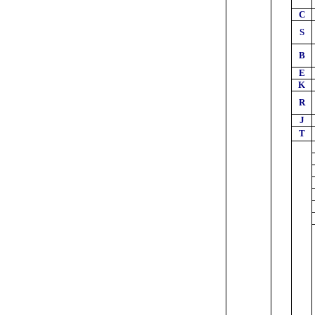
C
S
B
E
K
R
J
T