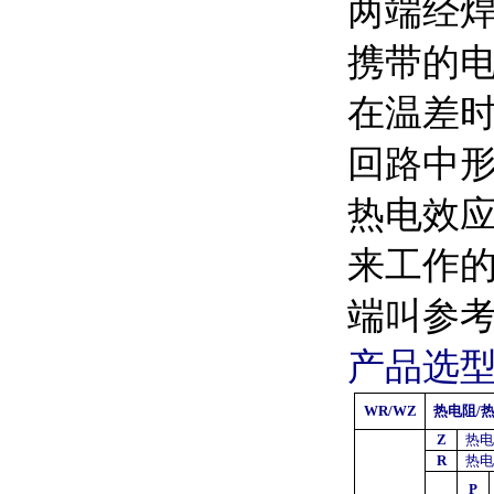
两端经
携带的
在温差
回路中形
热电效
来工作的
端叫参
产品选
WR/WZ
热电阻
/
Z
热
R
热
P