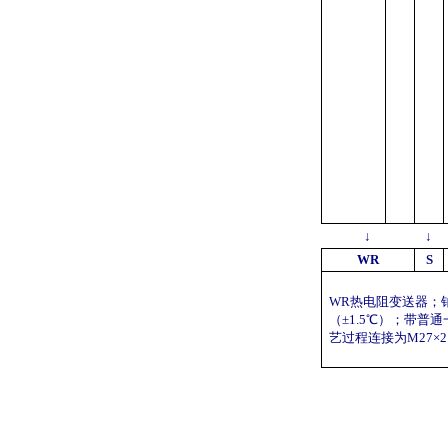
↓
↓
WR
S
WR
热电阻变送器；
（±
1.5
℃
）；带普通
艺过程连接为
M27
×
2