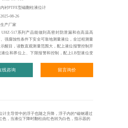
内衬PTFE型磁翻柱液位计
25-08-26
：生产厂家
UHZ-517系列产品能做到高密封防泄漏和在高温高
度、强腐蚀性条件下安全可靠地测量液位，全过程测量
显示醒目，读数直观测量范围大，配上液位报警控制开
现液位和界位上、下限报警和控制，配上LB型液位变
液位、界位信号转换成二线制4~20mADC标准信号，
离检测、指示、记录与控制。系列产品广泛用于石油、
在线咨询
留言询价
金、环保、船舶、建筑、食品等行业生产过程中液位测
位计主导管中的浮子也随之升降，浮子内的*磁钢通过
为红色，当液位下降时翻柱由红色转为白色，指示器的