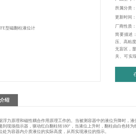
所属分类：
更新时间：20
厂商性质
简要描述：
压、高粘
无盲区，
关、可实
送器，可将
实现远距
化工、冶
量与控制
介绍
据浮力原理和磁性耦合作用原理工作的。当被测容器中的液位升降时，液
递到现场指示器，驱动红白翻柱转180°，当液位上升时，翻柱由白色转
位处为容器内介质液位的实际高度，从而实现液位的指示。