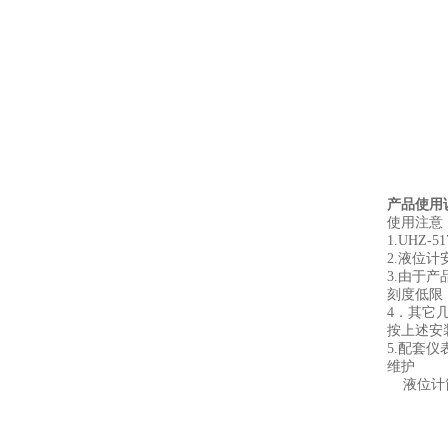
产品使用
使用注意
1.UHZ
2.液位
3.由于
刻度低限
4．其它
按上述安
5.配套
维护
液位计筒