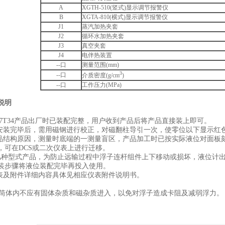
A
XGTH-510(竖式)显示调节报警仪
B
XGTA-810(横式)显示调节报警仪
J1
蒸汽加热夹套
J2
循环水加热夹套
J3
真空夹套
J4
电伴热装置
--口
测量范围(mm)
3
--口
介质密度(g/cm
)
--口
工作压力(MPa)
说明
-517T34产品出厂时已装配完整，用户收到产品后将产品直接装上即可。
计安装完毕后，需用磁钢进行校正，对磁翻柱导引一次，使零位以下显示红
产品结构原因，测量时底端的一测量盲区，产品加工时已按实际液位对面板
，可在DCS或二次仪表上进行迁移。
几种型式产品，为防止远输过程中浮子连杆组件上下移动或损坏，液位计
装步骤将液位装配完毕再投入使用。
仪表及附件详细内容具体见相应仪表附件说明书。
体内不应有固体杂质和磁杂质进入，以免对浮子造成卡阻及减弱浮力。