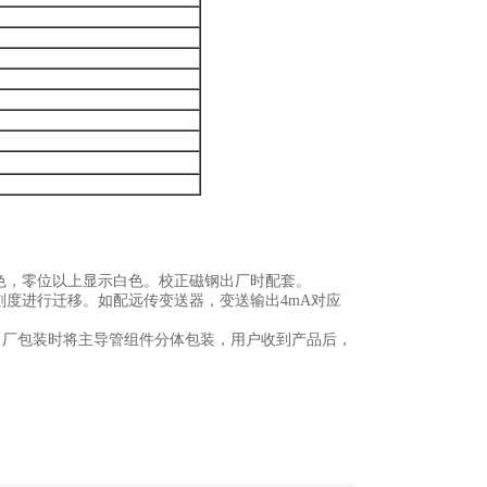
色，零位以上显示白色。校正磁钢出厂时配套。
刻度进行迁移。如配远传变送器，变送输出4mA对应
出厂包装时将主导管组件分体包装，用户收到产品后，