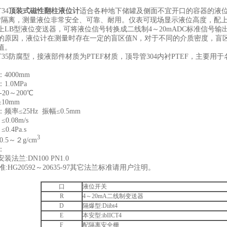
T34
顶装式磁性翻柱液位计
适合各种地下储罐及侧面不宜开口的容器的液
*隔离，测量液位非常安全、可靠、耐用。仪表可现场显示液位高度，配
上LB型液位变送器，可将液位信号转换成二线制4～20mADC标准信号
的原因，液位计在测量时存在一定的盲区值N，对于不同的介质密度，盲
值。
17T35防腐型，接液部件材质为PTEF材质，顶导管304内衬PTEF，主要
4000mm
1.0MPa
20～200℃
10mm
频率≤25Hz 振幅≤0.5mm
0.08m/s
0.4Pa.s
3
.5～２g/cm
：
法兰:DN100 PN1.0
HG20592～20635-97其它法兰标准请用户注明。
口
液位开关
R
4～20mA二线制变送器
D
隔爆型:Diibt4
E
本安型:ibIICT4
F
配隔离安全栅