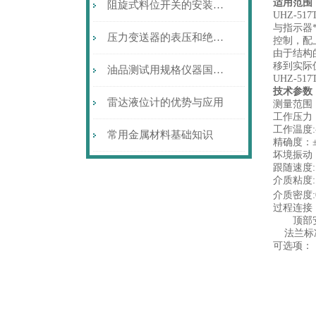
适用范围
阻旋式料位开关的安装注意事项
UHZ-517
与指示器
压力变送器的表压和绝压到底是什么样的概念呢？
控制，配
由于结构
移到实际
油品测试用规格仪器国产化回眸
UHZ-5
技术参数
雷达液位计的优势与应用
测量范围：
工作压力：
工作温度:-
常用金属材料基础知识
精确度：±
坏境振动：
跟随速度: ≤
介质粘度: ≤
介质密度:0
过程连接
顶部安装
法兰标准:
可选项：