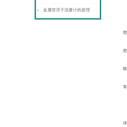
金属管浮子流量计的原理
您
您
联
常
详