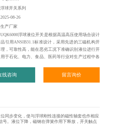
：浮球开关系列
25-08-26
：生产厂家
UQK6000浮球液位开关是根据高温高压使用场合设计
品引用ANSIB31.1标准设计，采用先进的三磁机构开
合理，可靠性高，能在恶劣工况下准确识别液位进行开
适用于石化、电力、食品、医药等行业对生产过程中各
、高压及敞口容器的液位控制、报警、故障连锁等。在
时，考虑了石油化工行业引进设备中过程连接形式，是
在线咨询
留言询价
产品的替换产品。
随液位同步变化，使与浮球刚性连接的磁性轴套也作相应
信号。液位下降，磁钢在弹簧作用下释放，开关触点