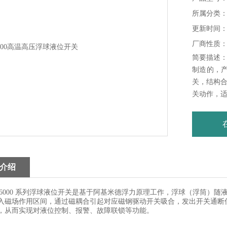
所属分类
更新时间：20
厂商性质
简要描述：
制造的，产
关，结构
关动作，
种的高温
设计制造
欧美同类
介绍
6000 系列浮球液位开关是基于阿基米德浮力原理工作，浮球（浮筒）
入磁场作用区间，通过磁耦合引起对应磁钢驱动开关吸合，发出开关通断
，从而实现对液位控制、报警、故障联锁等功能。