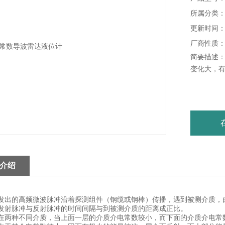
所属分类
更新时间：20
厂商性质
简要描述
变化大，
介绍
发出的高频微波脉冲沿着探测组件（钢缆或钢棒）传播，遇到被测介质，
发射脉冲与反射脉冲的时间间隔与到被测介质的距离成正比。
在两种不同介质，当上面一层的介质介电常数较小，而下面的介质介电常