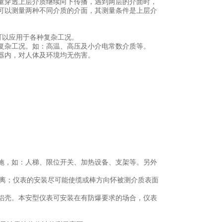
量穿透上层介质继续向下传播，遇到两层的介面时，
可以测量两种不同介质的介面，其测量条件是上层介
位计可以应用于各种复杂工况。
种复杂工况。如：高温、高压及小介电常数介质等。
器内，对人体及环境均无伤害。
施，如：人梯、限位开关、加热设备、支架等。另外
距离；仪表的安装尽可能使缆或棒方向怀被测介质表面
铝壳。本安型仪表可安装在有防爆要求的场合，仪表