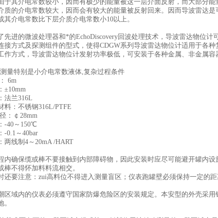
由于其介电常数较小，因而有极少的能量被这一层介面反射，而大部分能
介质的介电常数较大，因而会有较大的能量被反射回来。因而导波雷达是
或其介电常数比下层介质介电常数小10以上。
先进的微波处理器和*的EchoDiscovery回波处理技术，导波雷达物
连接方式及探测组件的型式，使得CDGW系列导波雷达物位计适用于各
工作方式，导波雷达物位计发射功率极低，可安装于各种金属、非金属容
测量特别是小介电常数液体,复杂过程条件
： 6m
±10mm
法兰316L
料：不锈钢316L/PTFE
径：￠28mm
-40～150℃
0.1～40bar
两线制4～20mA /HART
程内确保缆或棒不要接触到内部障碍物，因此安装时应尽可能避开罐内设
或棒不得怀加料料流相交。
时还要注意：zui高料位不得进入测量盲区；仪表跑罐壁必须保持一定的
潮区域内的仪表必须遵守国家防爆危险区的安装规定。本安型的外壳采用
地。