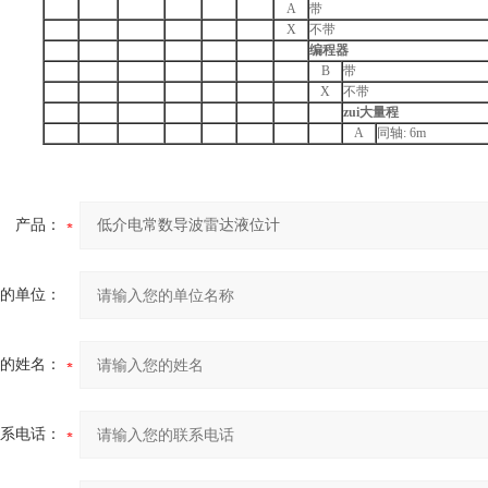
A
带
X
不带
编程器
B
带
X
不带
zui大量程
A
同轴: 6m
产品：
的单位：
的姓名：
系电话：