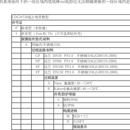
基准面向下的一段区域内缆或棒zui低部位无法精确测量的一段区域内
CDGW530低介电常数型
许可证
P
标准型（非防爆）
I
本安型（ Exia ⅡC T6）(只可选用铝外壳)
探测组件形式
/
材料
A
同轴式/不锈钢316L
过程连接
/
材料
GP
法兰 DN50 PN1.6 不锈钢316L(GB9119-2000)
NP
法兰 DN80 PN1.6 不锈钢316L(GB9119-2000)
EP
法兰 DN100 PN1.6 不锈钢316L(GB9119-2000)
FP
法兰 DN150 PN1.6 不锈钢316L(GB9119-2000)
过程温度
A
Viton 氟橡胶/-30~+150℃
B
Kalrez全氟化橡胶/-40~+150℃
外壳
/
防护等级
S
塑料/IP66
A
铝/IP66
电缆进线
M
M20＊1.5
N
1½NPT
现场显示