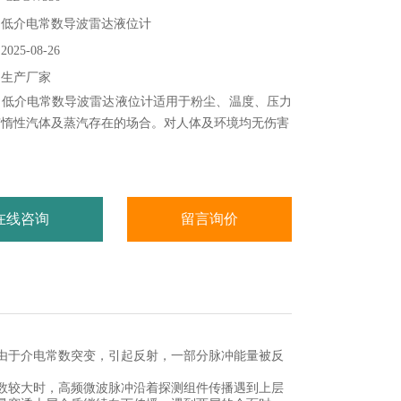
：低介电常数导波雷达液位计
25-08-26
：生产厂家
：低介电常数导波雷达液位计适用于粉尘、温度、压力
有惰性汽体及蒸汽存在的场合。对人体及环境均无伤害
在线咨询
留言询价
由于介电常数突变，引起反射，一部分脉冲能量被反
数较大时，高频微波脉冲沿着探测组件传播遇到上层