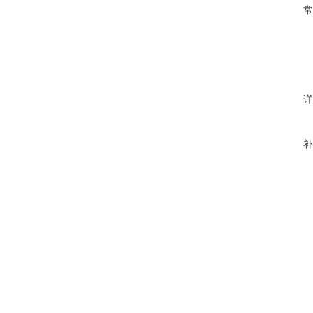
常
详
补