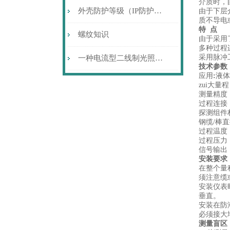
介质时，
外壳防护等级（IP防护等级）代码
由于下层
质不导电
特
点
螺纹知识
由于采用了
多种过程
采用脉冲
一种电流型二线制光照强度变送器的设计
技术参数
应用
:
液体
zui大量程
测量精度：
过程连接：
探测组件材
钢缆/棒直
过程温度：
过程压力：-
信号输出：
安装要求
在整个量
须注意缆
安装仪表
垂直。
安装在防
必须接大
测量盲区