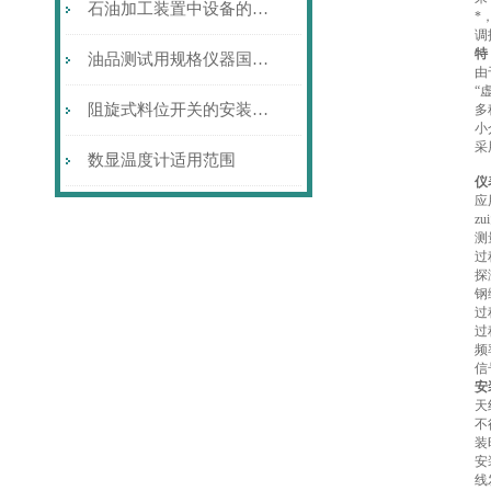
石油加工装置中设备的硫腐蚀与防护
*
调
特
油品测试用规格仪器国产化回眸
由
“
阻旋式料位开关的安装注意事项
多
小
采
数显温度计适用范围
仪
应
z
测
过
探
钢
过
过
频
信
安
天
不
装
安
线